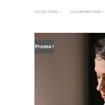
Skip
to
COLLECTIONS
COLLABORATIONS
content
Promo !